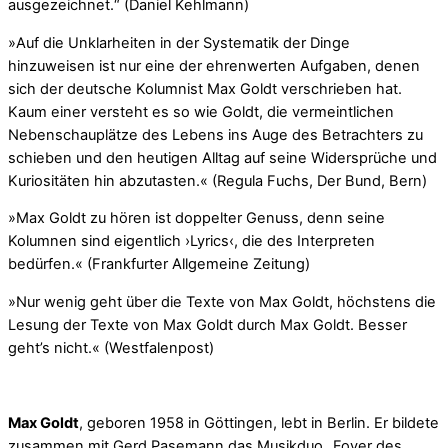
ausgezeichnet.“ (Daniel Kehlmann)
»Auf die Unklarheiten in der Systematik der Dinge
hinzuweisen ist nur eine der ehrenwerten Aufgaben, denen
sich der deutsche Kolumnist Max Goldt verschrieben hat.
Kaum einer versteht es so wie Goldt, die vermeintlichen
Nebenschauplätze des Lebens ins Auge des Betrachters zu
schieben und den heutigen Alltag auf seine Widersprüche und
Kuriositäten hin abzutasten.« (Regula Fuchs, Der Bund, Bern)
»Max Goldt zu hören ist doppelter Genuss, denn seine
Kolumnen sind eigentlich ›Lyrics‹, die des Interpreten
bedürfen.« (Frankfurter Allgemeine Zeitung)
»Nur wenig geht über die Texte von Max Goldt, höchstens die
Lesung der Texte von Max Goldt durch Max Goldt. Besser
geht’s nicht.« (Westfalenpost)
Max Goldt
, geboren 1958 in Göttingen, lebt in Berlin. Er bildete
zusammen mit Gerd Pasemann das Musikduo „Foyer des