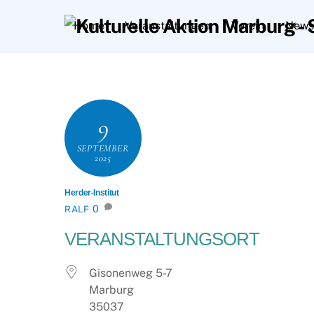
Skip
Home
Veranstaltungen
Verein
Newsl
to
content
9
SEPTEMBER
2025
Herder-Institut
0
RALF
VERANSTALTUNGSORT
Gisonenweg 5-7
Marburg
35037