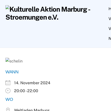
Skip
to
content
V
V
N
WANN
14. November 2024
20:00 - 22:00
WO
Weltladen Marburg