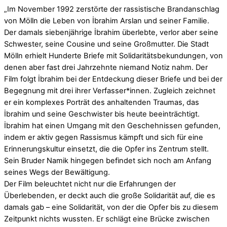
„Im November 1992 zerstörte der rassistische Brandanschlag
von Mölln die Leben von İbrahim Arslan und seiner Familie.
Der damals siebenjährige İbrahim überlebte, verlor aber seine
Schwester, seine Cousine und seine Großmutter. Die Stadt
Mölln erhielt Hunderte Briefe mit Solidaritätsbekundungen, von
denen aber fast drei Jahrzehnte niemand Notiz nahm. Der
Film folgt İbrahim bei der Entdeckung dieser Briefe und bei der
Begegnung mit drei ihrer Verfasser*innen. Zugleich zeichnet
er ein komplexes Porträt des anhaltenden Traumas, das
İbrahim und seine Geschwister bis heute beeinträchtigt.
İbrahim hat einen Umgang mit den Geschehnissen gefunden,
indem er aktiv gegen Rassismus kämpft und sich für eine
Erinnerungskultur einsetzt, die die Opfer ins Zentrum stellt.
Sein Bruder Namik hingegen befindet sich noch am Anfang
seines Wegs der Bewältigung.
Der Film beleuchtet nicht nur die Erfahrungen der
Überlebenden, er deckt auch die große Solidarität auf, die es
damals gab – eine Solidarität, von der die Opfer bis zu diesem
Zeitpunkt nichts wussten. Er schlägt eine Brücke zwischen