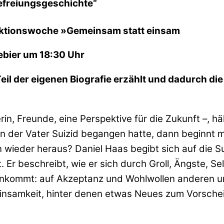
Befreiungsgeschichte“
Aktionswoche »Gemeinsam statt einsam
ebier um 18:30 Uhr
Teil der eigenen Biografie erzählt und dadurch d
rin, Freunde, eine Perspektive für die Zukunft –, h
er Vater Suizid begangen hatte, dann beginnt man,
n wieder heraus? Daniel Haas begibt sich auf die 
t. Er beschreibt, wie er sich durch Groll, Ängste, 
f es ankommt: auf Akzeptanz und Wohlwollen andere
 Einsamkeit, hinter denen etwas Neues zum Vorsche