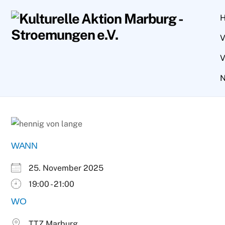
Skip
to
content
V
V
N
WANN
25. November 2025
19:00 - 21:00
WO
TTZ Marburg