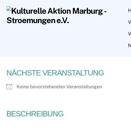
Skip
to
content
V
V
N
NÄCHSTE VERANSTALTUNG
Keine bevorstehenden Veranstaltungen
BESCHREIBUNG